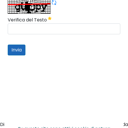
Rigene CAPTCHA
Obbligatorio
Verifica del Testo
Invia
Distribuzione di prodotti per cartoleria, scuola e ufficio da