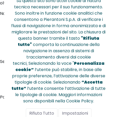
Su questo sito sono attivi cookie di natura
oltre 40 anni.
tecnica necessari per il suo funzionamento.
Sono inoltre in funzione cookie analitici che
Navigazione
consentono a Pierantoni S.p.A. di verificare i
Home
flussi di navigazione in forma anonimizzata e di
Chi siamo
migliorare le prestazioni del sito. La chiusura di
Shop
questo banner tramite il tasto
"Rifiuta
Eventi
tutto"
comporta la continuazione della
Sostenibilità
navigazione in assenza di sistemi di
Contattaci
tracciamento diversi dai cookie
Servizi
tecnici
.
Selezionando la voce "
Personalizza
Web che fa x me
cookie”
l’utente può stabilire, in base alle
thinKreative
proprie preferenze, l’attivazione delle diverse
Campagne Pie
tipologie di cookie. Selezionando
“Accetta
Eventi
tutto”
l’utente consente l’attivazione di tutte
le tipologie di cookie. Maggiori informazioni
Portale B2B
sono disponibili nella Cookie Policy.
Accedi al B2B
Richiedi accesso
Rifiuta Tutto
Impostazioni