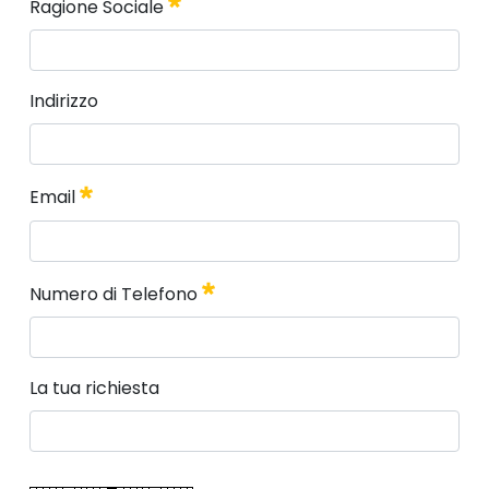
Ragione Sociale
Obbligatorio
Ragione Sociale
Indirizzo
Obbligatorio
Indirizzo
Email
Email
Numero di Telefono
Obbligatorio
Numero di Telefono
La tua richiesta
Obbligatorio
La tua richiesta