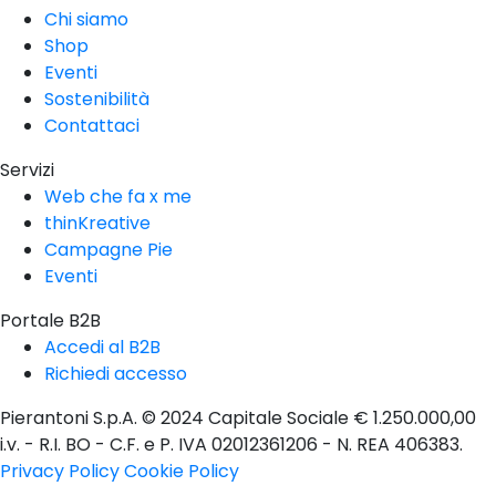
Chi siamo
Shop
Eventi
Sostenibilità
Contattaci
Servizi
Web che fa x me
thinKreative
Campagne Pie
Eventi
Portale B2B
Accedi al B2B
Richiedi accesso
Pierantoni S.p.A. © 2024 Capitale Sociale € 1.250.000,00
i.v. - R.I. BO - C.F. e P. IVA 02012361206 - N. REA 406383.
Privacy Policy
Cookie Policy