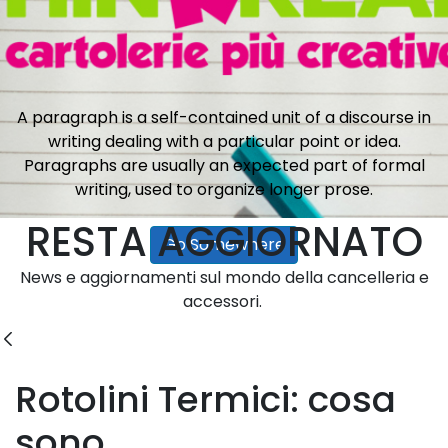
A paragraph is a self-contained unit of a discourse in
writing dealing with a particular point or idea.
Paragraphs are usually an expected part of formal
writing, used to organize longer prose.
RESTA AGGIORNATO
Go Somewhere
News e aggiornamenti sul mondo della cancelleria e
accessori.
Blogs
Rotolini Termici: cosa
sono