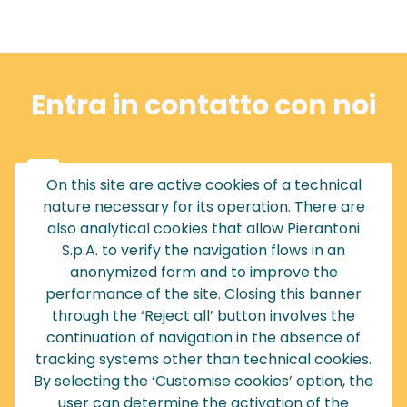
Entra in contatto con noi
051 765467 / 77
On this site are active cookies of a technical
nature necessary for its operation. There are
info@pierantoni.it
also analytical cookies that allow Pierantoni
Via Andrea Costa, 9
S.p.A. to verify the navigation flows in an
Granarolo dell'Emilia (BO)
anonymized form and to improve the
Italy
performance of the site. Closing this banner
through the ‘Reject all’ button involves the
continuation of navigation in the absence of
tracking systems other than technical cookies.
By selecting the ‘Customise cookies’ option, the
user can determine the activation of the